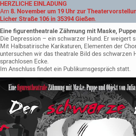
HERZLICHE EINLADUNG
Am
8. November um 19 Uhr zur Theatervorstellung
Licher Straße 106 in 35394 Gießen
.
Eine figurentheatrale Zähmung mit Maske, Puppe
Die Depression – ein schwarzer Hund. Er weigert sic
Mit Halbsatirische Karikaturen, Elementen der Ch
untersuchen wir das theatrale Bild des schwarzen H
sprachlosen Ecke.
Im Anschluss findet ein Publikumsgespräch statt.