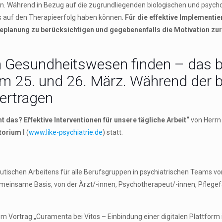
 Während in Bezug auf die zugrundliegenden biologischen und psycho
uss auf den Therapieerfolg haben können.
Für die effektive Implementier
planung zu berücksichtigen und gegebenenfalls die Motivation zur In
 Gesundheitswesen finden – das bie
 am 25. und 26. März. Während der
ertragen
t das? Effektive Interventionen für unsere tägliche Arbeit“
von Herr
torium I
(
www.like-psychiatrie.de
) statt.
tischen Arbeitens für alle Berufsgruppen in psychiatrischen Teams vor.
emeinsame Basis, von der Ärzt/-innen, Psychotherapeut/-innen, Pflege
Vortrag „Curamenta bei Vitos – Einbindung einer digitalen Plattform in