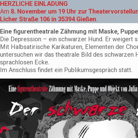
HERZLICHE EINLADUNG
Am
8. November um 19 Uhr zur Theatervorstellung
Licher Straße 106 in 35394 Gießen
.
Eine figurentheatrale Zähmung mit Maske, Puppe
Die Depression – ein schwarzer Hund. Er weigert sic
Mit Halbsatirische Karikaturen, Elementen der Ch
untersuchen wir das theatrale Bild des schwarzen H
sprachlosen Ecke.
Im Anschluss findet ein Publikumsgespräch statt.