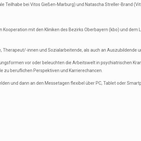
ale Teilhabe bei Vitos Gießen-Marburg) und Natascha Streller-Brand (Vit
 – in Kooperation mit den Kliniken des Bezirks Oberbayern (kbo) und dem
 Therapeut/-innen und Sozialarbeitende, als auch an Auszubildende und S
ungsformen vor oder beleuchten die Arbeitswelt in psychiatrischen Kra
e zu beruflichen Perspektiven und Karrierechancen.
elden und dann an den Messetagen flexibel über PC, Tablet oder Smar